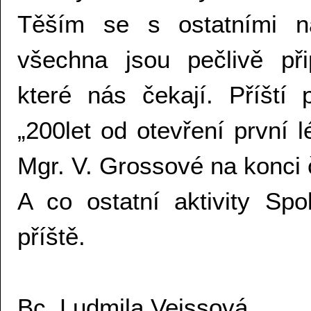
Těším se s ostatními na
všechna jsou pečlivě př
které nás čekají. Příšt
„200let od otevření první
Mgr. V. Grossové na konci 
A co ostatní aktivity S
příště.
Bc. Ludmila Veissová