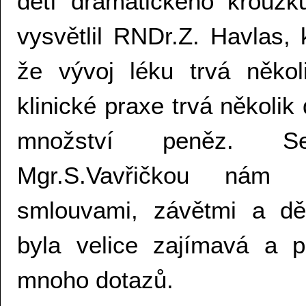
dětí dramatického kroužku
vysvětlil RNDr.Z. Havlas,
že vývoj léku trvá někol
klinické praxe trvá několik
množství peněz. S
Mgr.S.Vavřičkou nám 
smlouvami, závětmi a dě
byla velice zajímavá a 
mnoho dotazů.